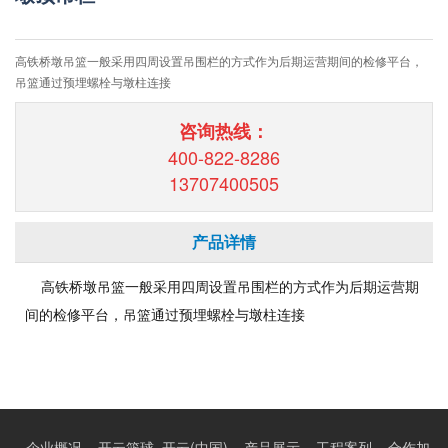
高铁桥墩吊篮一般采用四周设置吊围栏的方式作为后期运营期间的检修平台，
吊篮通过预埋螺栓与墩柱连接
咨询热线：
400-822-8286
13707400505
产品详情
高铁桥墩吊篮一般采用四周设置吊围栏的方式作为后期运营期
间的检修平台，吊篮通过预埋螺栓与墩柱连接
企业概况
开云篮球_开云(中国)
产品展示
工程案列
合作加