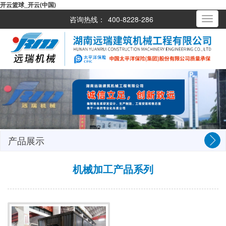
开云篮球_开云(中国)
咨询热线：
400-8228-286
Toggle
navigati
产品展示
机械加工产品系列