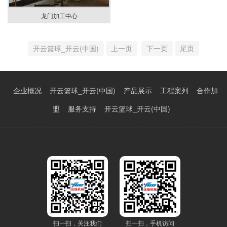
龙门加工中心
开云篮球_开云(中国)
上一页
下一页
尾页
企业概况
开云篮球_开云(中国)
产品展示
工程案列
合作加
盟
服务支持
开云篮球_开云(中国)
扫一扫，关注我们
扫一扫，手机访问